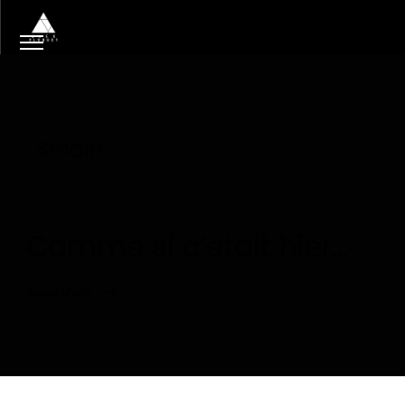
Tag
Smaïn
Comme si c’etait hier…
Read More