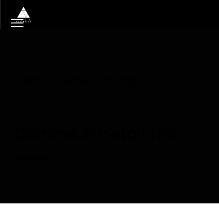
Tag
Jean-Pierre Castaldi
Comme si c’etait hier…
Read More