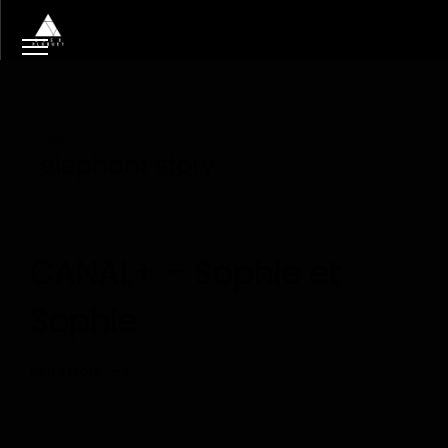
Tag
elephant story
CANAL+ – Sophie et
Sophie
Read More