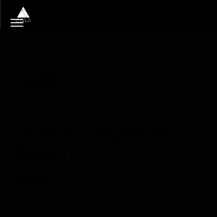
Tag
belaïdi
CANAL+ – Sophie et
Sophie
Read More